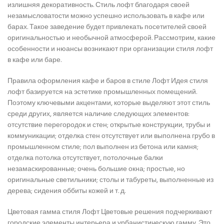
излишняя декоративность. Стиль лофт благодаря своей
незамысловатости можно успешно использовать в кафе или
барах. Такое заведение будет привлекать посетителей своей
оригинальностью и необычной атмосферой. Рассмотрим, какие
особенности и нюансы возникают при организации стиля лофт
в кафе или баре.
Правила оформления кафе и баров в стиле Лофт Идея стиля
лофт базируется на эстетике промышленных помещений.
Поэтому ключевыми акцентами, которые выделяют этот стиль
среди других, является наличие следующих элементов:
отсутствие перегородок и стен; открытые конструкции, трубы и
коммуникации; отделка стен отсутствует или выполнена грубо в
промышленном стиле; пол выполнен из бетона или камня;
отделка потолка отсутствует, потолочные балки
незамаскированные; очень большие окна; простые, но
оригинальные светильники; столы и табуреты, выполненные из
дерева; сидения оббиты кожей и т. д.
Цветовая гамма стиля Лофт Цветовые решения подчеркивают
городские элементы интерьера и урбанистическую гамму. Это