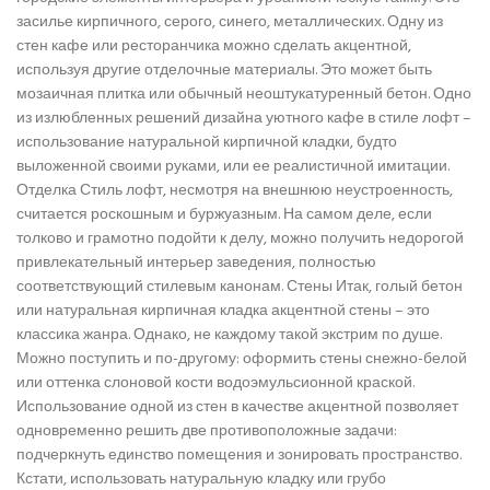
засилье кирпичного, серого, синего, металлических. Одну из
стен кафе или ресторанчика можно сделать акцентной,
используя другие отделочные материалы. Это может быть
мозаичная плитка или обычный неоштукатуренный бетон. Одно
из излюбленных решений дизайна уютного кафе в стиле лофт –
использование натуральной кирпичной кладки, будто
выложенной своими руками, или ее реалистичной имитации.
Отделка Стиль лофт, несмотря на внешнюю неустроенность,
считается роскошным и буржуазным. На самом деле, если
толково и грамотно подойти к делу, можно получить недорогой
привлекательный интерьер заведения, полностью
соответствующий стилевым канонам. Стены Итак, голый бетон
или натуральная кирпичная кладка акцентной стены – это
классика жанра. Однако, не каждому такой экстрим по душе.
Можно поступить и по-другому: оформить стены снежно-белой
или оттенка слоновой кости водоэмульсионной краской.
Использование одной из стен в качестве акцентной позволяет
одновременно решить две противоположные задачи:
подчеркнуть единство помещения и зонировать пространство.
Кстати, использовать натуральную кладку или грубо