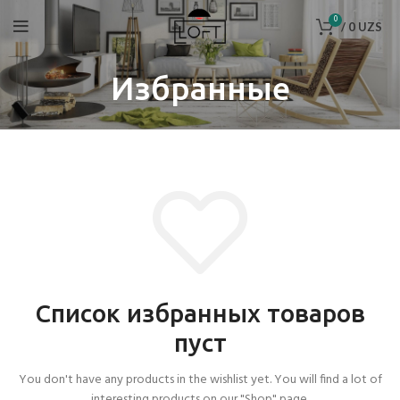
0
/
0
UZS
Избранные
Список избранных товаров
пуст
You don't have any products in the wishlist yet.
You will find a lot of
interesting products on our "Shop" page.