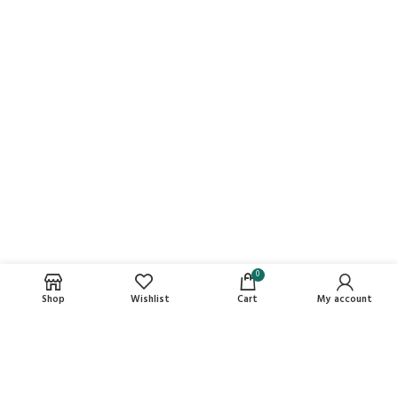
0
Shop
Wishlist
Cart
My account
ДЛЯ ПАРТНЕРОВ
ПОЛЕЗНЫЕ ССЫЛКИ
ДЛЯ КЛИЕНТОВ