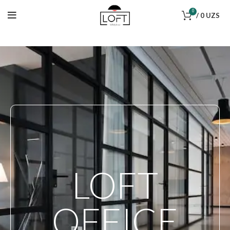
0
/
0
UZS
LOFT
OFFICE