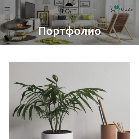
0
/
0
UZS
Портфолио