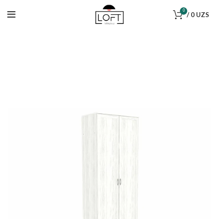
0
/
0
UZS