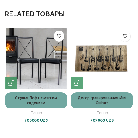
RELATED ТОВАРЫ
Стулья Лофт с мягким
Декор гравированная Mini
сидением
Guitars
Панно
Панно
700000
UZS
707000
UZS