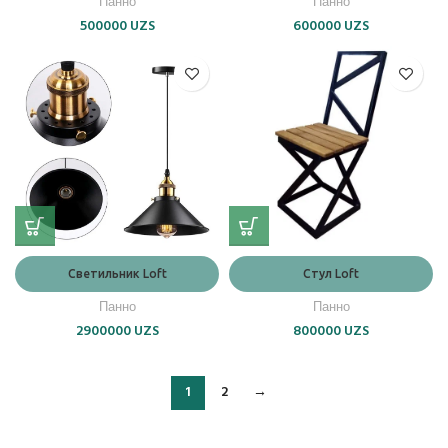
Панно
Панно
500000
UZS
600000
UZS
Светильник Loft
Стул Loft
Панно
Панно
2900000
UZS
800000
UZS
1
2
→