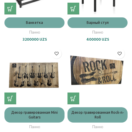
Банкетка
Барный стул
Панно
Панно
3200000
UZS
400000
UZS
Декор гравированная Mini
Декор гравированная Rock-n-
Guitars
Roll
Панно
Панно