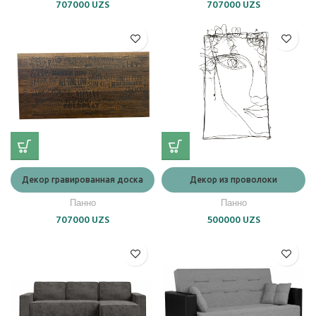
707000
UZS
707000
UZS
Декор гравированная доска
Декор из проволоки
Панно
Панно
707000
UZS
500000
UZS