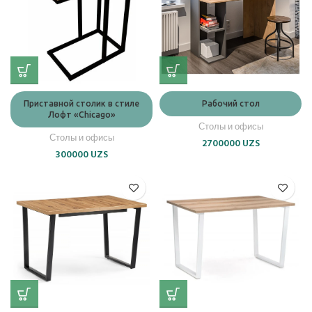
Приставной столик в стиле
Рабочий стол
Лофт «Chicago»
Столы и офисы
Столы и офисы
2700000
UZS
300000
UZS