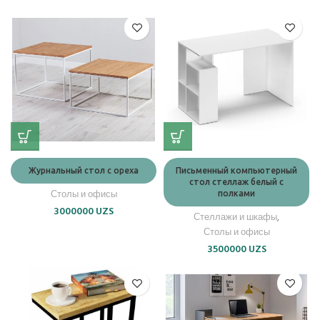
Журнальный стол с ореха
Письменный компьютерный
стол стеллаж белый с
Столы и офисы
полками
3000000
UZS
Стеллажи и шкафы
,
Столы и офисы
3500000
UZS