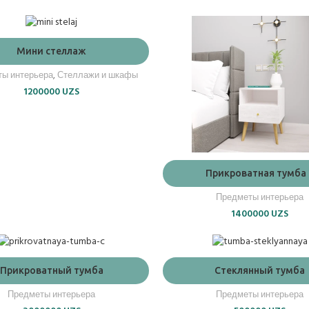
ADD TO CART
Мини стеллаж
ы интерьера
,
Стеллажи и шкафы
1200000
UZS
ADD TO CART
Прикроватная тумба 
Предметы интерьера
1400000
UZS
ADD TO CART
ADD TO CART
Прикроватный тумба
Стеклянный тумба
Предметы интерьера
Предметы интерьера