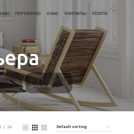
АЗИН
ПОРТФОЛИО
О НАС
КОНТАКТЫ
УСЛУГИ
ьера
И ШКАФЫ
СТОЛЫ И ОФИСЫ
20 Products
8
24