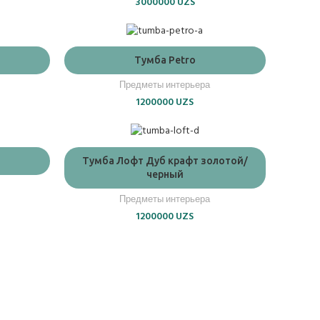
3000000
UZS
ADD TO CART
Тумба Petro
Предметы интерьера
1200000
UZS
ADD TO CART
Тумба Лофт Дуб крафт золотой/
черный
Предметы интерьера
1200000
UZS