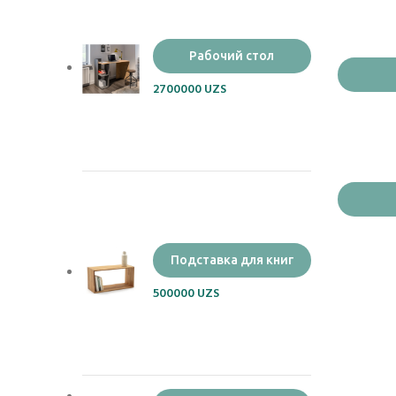
Рабочий стол
2700000
UZS
Подставка для книг
500000
UZS