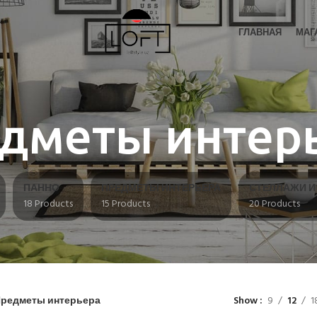
ГЛАВНАЯ
МАГ
дметы интер
ПАННО
ПРЕДМЕТЫ ИНТЕРЬЕРА
СТЕЛЛАЖИ 
18 Products
15 Products
20 Products
редметы интерьера
Show
9
12
1