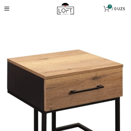
0
/
0
UZS