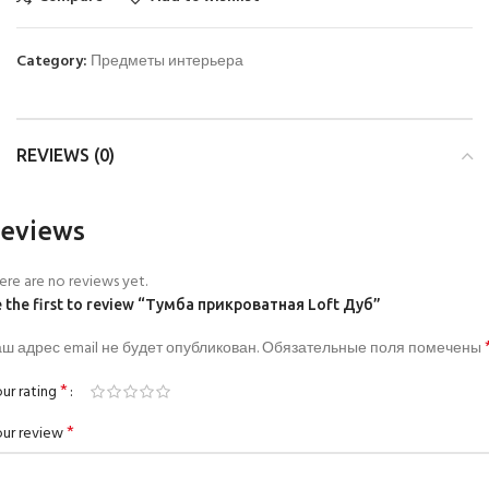
Category:
Предметы интерьера
REVIEWS (0)
eviews
ere are no reviews yet.
 the first to review “Тумба прикроватная Loft Дуб”
ш адрес email не будет опубликован.
Обязательные поля помечены
*
ur rating
*
ur review