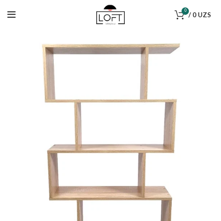
0
/
0
UZS