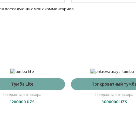
 для последующих моих комментариев.
ADD TO CART
ADD TO CART
Тумба Lite
Прикроватный тумб
Предметы интерьера
Предметы интерьера
1200000
UZS
3000000
UZS