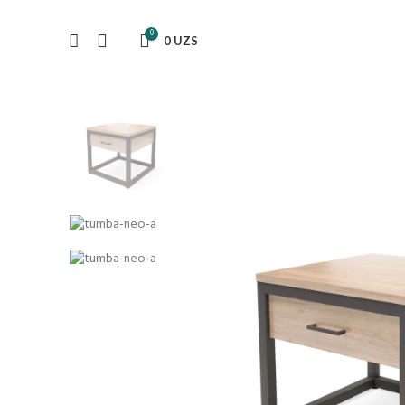
0
0
UZS