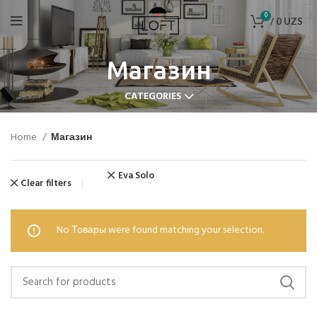
0
/
0
UZS
Магазин
CATEGORIES
Home
Магазин
Eva Solo
Clear filters
No Товары were found matching your selection.